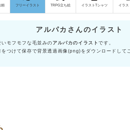
フリーイラスト
イラストTシャツ
イラス
依頼
TRPG立ち絵
アルパカさんのイラスト
愛いモフモフな毛並みの
アルパカのイラスト
です。
前をつけて保存で背景透過画像(png)をダウンロードして
ら