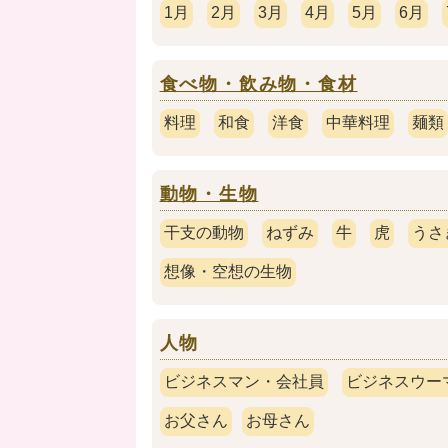
1月
2月
3月
4月
5月
6月
食べ物・飲み物・食材
料理
和食
洋食
中華料理
麺類
動物・生物
干支の動物
ねずみ
牛
虎
うさ
想像・空想の生物
人物
ビジネスマン・会社員
ビジネスウー
お父さん
お母さん