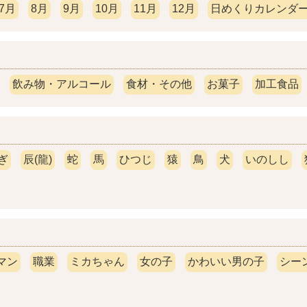
7月
8月
9月
10月
11月
12月
日めくりカレンダー(
飲み物・アルコール
食材・その他
お菓子
加工食品
ぎ
辰(龍)
蛇
馬
ひつじ
猿
鳥
犬
いのしし
マン
職業
ミカちゃん
女の子
かわいい男の子
シー