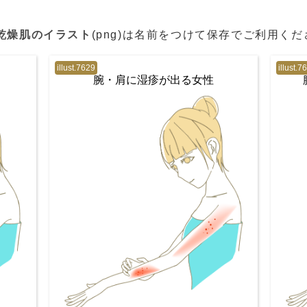
乾燥肌のイラスト
(png)は名前をつけて保存でご利用く
illust.7629
illust.7
腕・肩に湿疹が出る女性