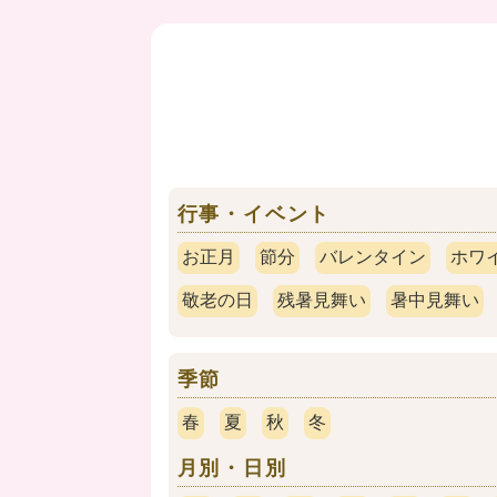
行事・イベント
お正月
節分
バレンタイン
ホワ
敬老の日
残暑見舞い
暑中見舞い
季節
春
夏
秋
冬
月別・日別