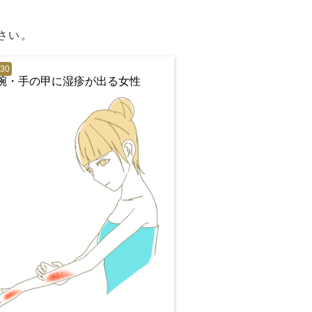
ださい。
630
腕・手の甲に湿疹が出る女性