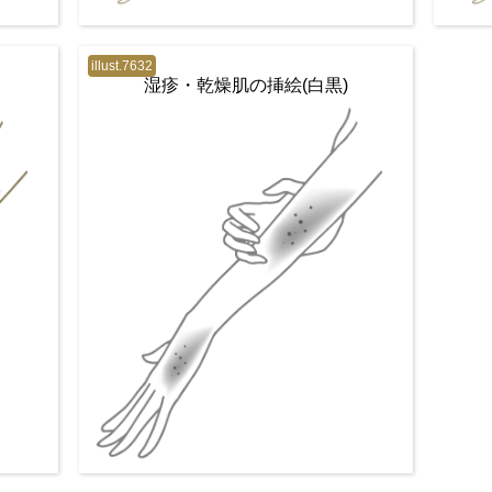
illust.7632
湿疹・乾燥肌の挿絵(白黒)