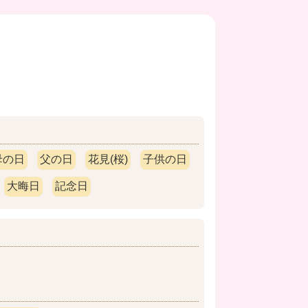
母の日
父の日
花見(桜)
子供の日
大晦日
記念日