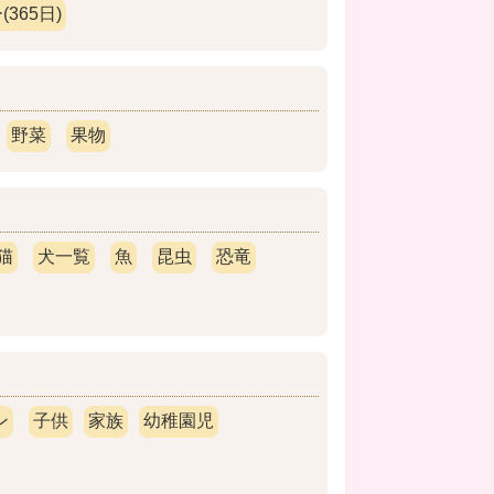
365日)
野菜
果物
猫
犬一覧
魚
昆虫
恐竜
ン
子供
家族
幼稚園児