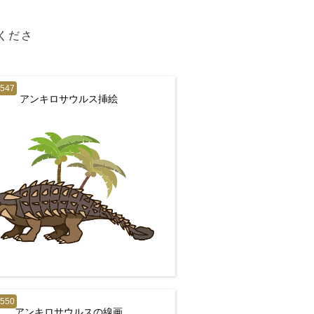
用くださ
4547
アンキロサウルス挿絵
4550
アンキロサウルスの線画