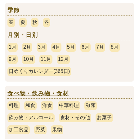
季節
春
夏
秋
冬
月別・日別
1月
2月
3月
4月
5月
6月
7月
8月
9月
10月
11月
12月
日めくりカレンダー(365日)
食べ物・飲み物・食材
料理
和食
洋食
中華料理
麺類
飲み物・アルコール
食材・その他
お菓子
加工食品
野菜
果物