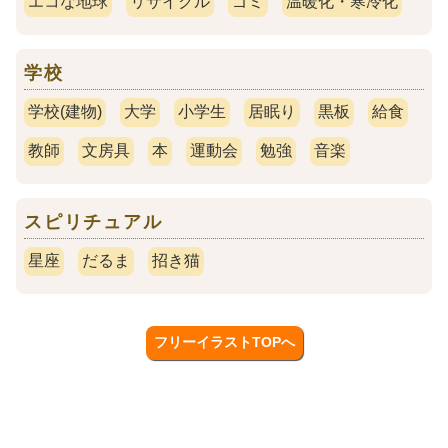
エコな地球
リサイクル
ゴミ
温暖化・寒冷化
学校
学校(建物)
大学
小学生
居眠り
黒板
給食
教師
文房具
本
運動会
勉強
音楽
スピリチュアル
星座
だるま
招き猫
フリーイラストTOPへ