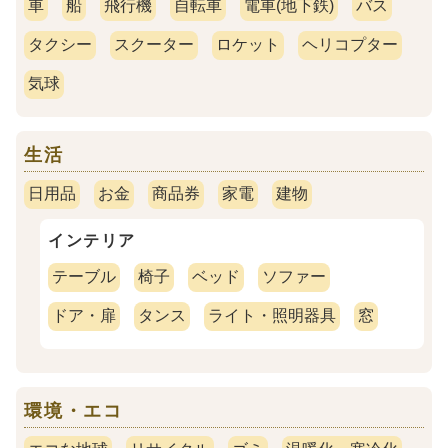
車
船
飛行機
自転車
電車(地下鉄)
バス
タクシー
スクーター
ロケット
ヘリコプター
気球
生活
日用品
お金
商品券
家電
建物
インテリア
テーブル
椅子
ベッド
ソファー
ドア・扉
タンス
ライト・照明器具
窓
環境・エコ