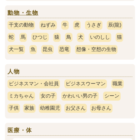
動物・生物
干支の動物
ねずみ
牛
虎
うさぎ
辰(龍)
蛇
馬
ひつじ
猿
鳥
犬
いのしし
猫
犬一覧
魚
昆虫
恐竜
想像・空想の生物
人物
ビジネスマン・会社員
ビジネスウーマン
職業
ミカちゃん
女の子
かわいい男の子
シーン
子供
家族
幼稚園児
お父さん
お母さん
医療・体