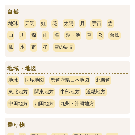
自然
地球
天気
虹
花
太陽
月
宇宙
雲
山
川
森
雨
海
湖・池
草
炎
台風
風
水
雷
星
雪の結晶
地域・地図
地球
世界地図
都道府県日本地図
北海道
東北地方
関東地方
中部地方
近畿地方
中国地方
四国地方
九州・沖縄地方
乗り物