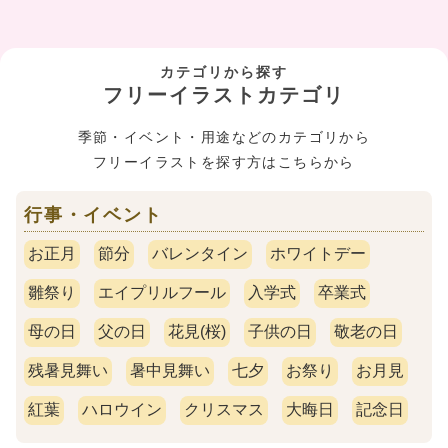
カテゴリから探す
フリーイラストカテゴリ
季節・イベント・用途などのカテゴリから
フリーイラストを探す方はこちらから
行事・イベント
お正月
節分
バレンタイン
ホワイトデー
雛祭り
エイプリルフール
入学式
卒業式
母の日
父の日
花見(桜)
子供の日
敬老の日
残暑見舞い
暑中見舞い
七夕
お祭り
お月見
紅葉
ハロウイン
クリスマス
大晦日
記念日