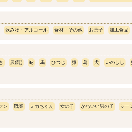
飲み物・アルコール
食材・その他
お菓子
加工食品
ぎ
辰(龍)
蛇
馬
ひつじ
猿
鳥
犬
いのしし
マン
職業
ミカちゃん
女の子
かわいい男の子
シー