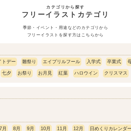
カテゴリから探す
フリーイラストカテゴリ
季節・イベント・用途などのカテゴリから
フリーイラストを探す方はこちらから
イトデー
雛祭り
エイプリルフール
入学式
卒業式
七夕
お祭り
お月見
紅葉
ハロウイン
クリスマス
7月
8月
9月
10月
11月
12月
日めくりカレンダー(