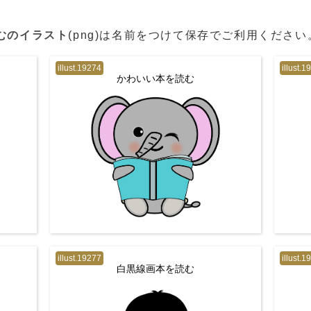
むのイラスト
(png)は名前をつけて保存でご利用ください
illust.19274
illust.1
かわいい本を読む
illust.19277
illust.1
白黒線画本を読む