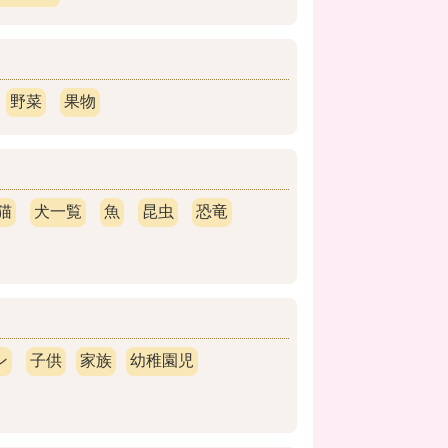
野菜
果物
猫
犬一覧
魚
昆虫
恐竜
ン
子供
家族
幼稚園児