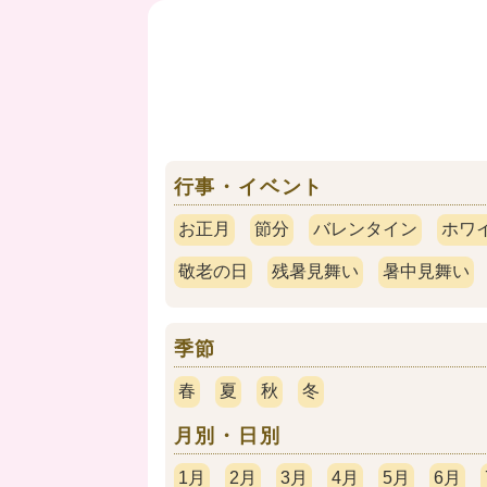
行事・イベント
お正月
節分
バレンタイン
ホワ
敬老の日
残暑見舞い
暑中見舞い
季節
春
夏
秋
冬
月別・日別
1月
2月
3月
4月
5月
6月