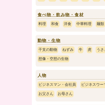
食べ物・飲み物・食材
料理
和食
洋食
中華料理
麺類
動物・生物
干支の動物
ねずみ
牛
虎
うさ
想像・空想の生物
人物
ビジネスマン・会社員
ビジネスウー
お父さん
お母さん