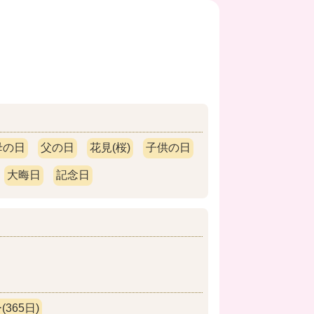
母の日
父の日
花見(桜)
子供の日
大晦日
記念日
365日)