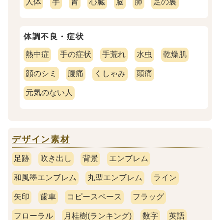
人体
手
胃
心臓
脳
肺
足の裏
体調不良・症状
熱中症
手の症状
手荒れ
水虫
乾燥肌
顔のシミ
腹痛
くしゃみ
頭痛
元気のない人
デザイン素材
足跡
吹き出し
背景
エンブレム
和風墨エンブレム
丸型エンブレム
ライン
矢印
歯車
コピースペース
フラッグ
フローラル
月桂樹(ランキング)
数字
英語