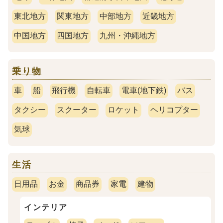
東北地方
関東地方
中部地方
近畿地方
中国地方
四国地方
九州・沖縄地方
乗り物
車
船
飛行機
自転車
電車(地下鉄)
バス
タクシー
スクーター
ロケット
ヘリコプター
気球
生活
日用品
お金
商品券
家電
建物
インテリア