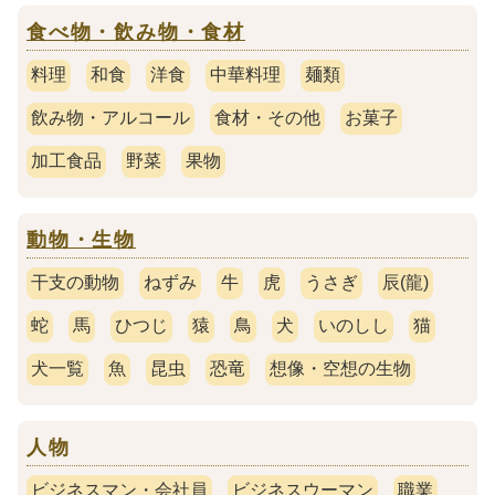
食べ物・飲み物・食材
料理
和食
洋食
中華料理
麺類
飲み物・アルコール
食材・その他
お菓子
加工食品
野菜
果物
動物・生物
干支の動物
ねずみ
牛
虎
うさぎ
辰(龍)
蛇
馬
ひつじ
猿
鳥
犬
いのしし
猫
犬一覧
魚
昆虫
恐竜
想像・空想の生物
人物
ビジネスマン・会社員
ビジネスウーマン
職業