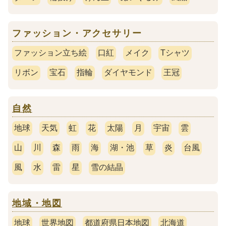
ファッション・アクセサリー
ファッション立ち絵
口紅
メイク
Tシャツ
リボン
宝石
指輪
ダイヤモンド
王冠
自然
地球
天気
虹
花
太陽
月
宇宙
雲
山
川
森
雨
海
湖・池
草
炎
台風
風
水
雷
星
雪の結晶
地域・地図
地球
世界地図
都道府県日本地図
北海道