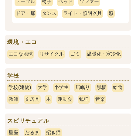
テーブル
椅子
ベッド
ソファー
ドア・扉
タンス
ライト・照明器具
窓
環境・エコ
エコな地球
リサイクル
ゴミ
温暖化・寒冷化
学校
学校(建物)
大学
小学生
居眠り
黒板
給食
教師
文房具
本
運動会
勉強
音楽
スピリチュアル
星座
だるま
招き猫