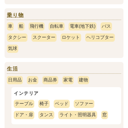
乗り物
車
船
飛行機
自転車
電車(地下鉄)
バス
タクシー
スクーター
ロケット
ヘリコプター
気球
生活
日用品
お金
商品券
家電
建物
インテリア
テーブル
椅子
ベッド
ソファー
ドア・扉
タンス
ライト・照明器具
窓