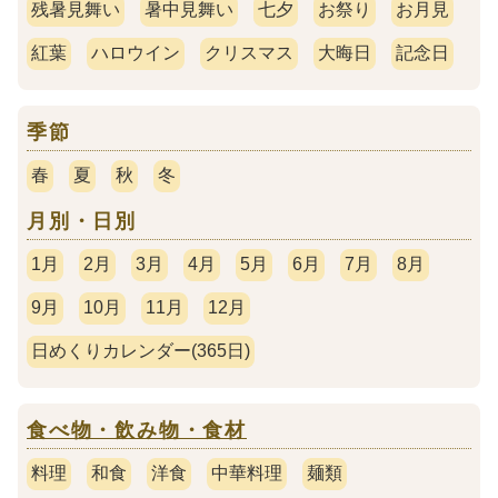
残暑見舞い
暑中見舞い
七夕
お祭り
お月見
紅葉
ハロウイン
クリスマス
大晦日
記念日
季節
春
夏
秋
冬
月別・日別
1月
2月
3月
4月
5月
6月
7月
8月
9月
10月
11月
12月
日めくりカレンダー(365日)
食べ物・飲み物・食材
料理
和食
洋食
中華料理
麺類