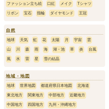
ファッション立ち絵
口紅
メイク
Tシャツ
リボン
宝石
指輪
ダイヤモンド
王冠
自然
地球
天気
虹
花
太陽
月
宇宙
雲
山
川
森
雨
海
湖・池
草
炎
台風
風
水
雷
星
雪の結晶
地域・地図
地球
世界地図
都道府県日本地図
北海道
東北地方
関東地方
中部地方
近畿地方
中国地方
四国地方
九州・沖縄地方