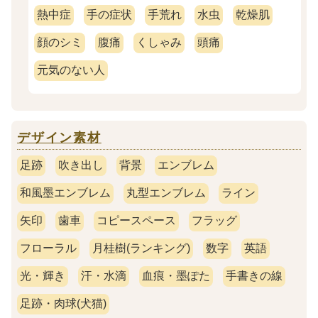
熱中症
手の症状
手荒れ
水虫
乾燥肌
顔のシミ
腹痛
くしゃみ
頭痛
元気のない人
デザイン素材
足跡
吹き出し
背景
エンブレム
和風墨エンブレム
丸型エンブレム
ライン
矢印
歯車
コピースペース
フラッグ
フローラル
月桂樹(ランキング)
数字
英語
光・輝き
汗・水滴
血痕・墨ぽた
手書きの線
足跡・肉球(犬猫)