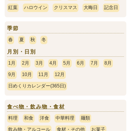
紅葉
ハロウイン
クリスマス
大晦日
記念日
季節
春
夏
秋
冬
月別・日別
1月
2月
3月
4月
5月
6月
7月
8月
9月
10月
11月
12月
日めくりカレンダー(365日)
食べ物・飲み物・食材
料理
和食
洋食
中華料理
麺類
飲み物・アルコール
食材・その他
お菓子