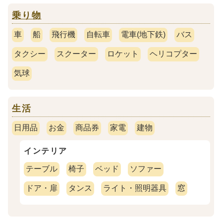
乗り物
車
船
飛行機
自転車
電車(地下鉄)
バス
タクシー
スクーター
ロケット
ヘリコプター
気球
生活
日用品
お金
商品券
家電
建物
インテリア
テーブル
椅子
ベッド
ソファー
ドア・扉
タンス
ライト・照明器具
窓