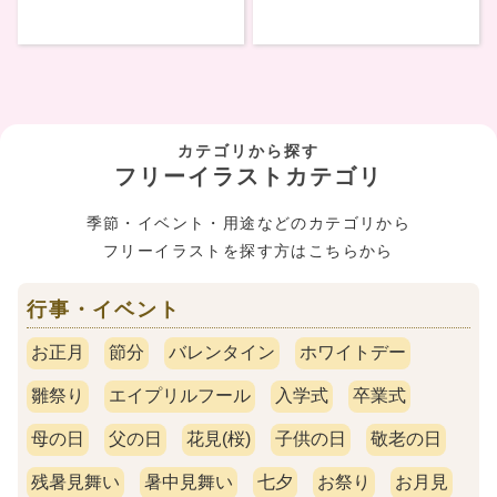
カテゴリから探す
フリーイラストカテゴリ
季節・イベント・用途などのカテゴリから
フリーイラストを探す方はこちらから
行事・イベント
お正月
節分
バレンタイン
ホワイトデー
雛祭り
エイプリルフール
入学式
卒業式
母の日
父の日
花見(桜)
子供の日
敬老の日
残暑見舞い
暑中見舞い
七夕
お祭り
お月見