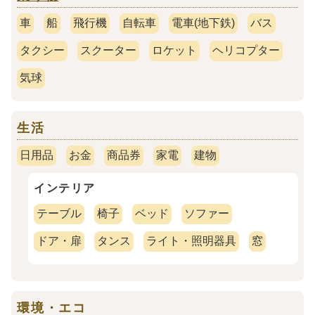
車
船
飛行機
自転車
電車(地下鉄)
バス
タクシー
スクーター
ロケット
ヘリコプター
気球
生活
日用品
お金
商品券
家電
建物
インテリア
テーブル
椅子
ベッド
ソファー
ドア・扉
タンス
ライト・照明器具
窓
環境・エコ