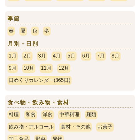
季節
春
夏
秋
冬
月別・日別
1月
2月
3月
4月
5月
6月
7月
8月
9月
10月
11月
12月
日めくりカレンダー(365日)
食べ物・飲み物・食材
料理
和食
洋食
中華料理
麺類
飲み物・アルコール
食材・その他
お菓子
加工食品
野菜
果物