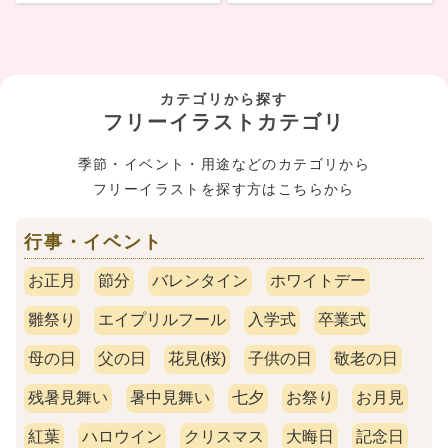
カテゴリから探す
フリーイラストカテゴリ
季節・イベント・用途などのカテゴリから
フリーイラストを探す方はこちらから
行事・イベント
お正月
節分
バレンタイン
ホワイトデー
雛祭り
エイプリルフール
入学式
卒業式
母の日
父の日
花見(桜)
子供の日
敬老の日
残暑見舞い
暑中見舞い
七夕
お祭り
お月見
紅葉
ハロウイン
クリスマス
大晦日
記念日