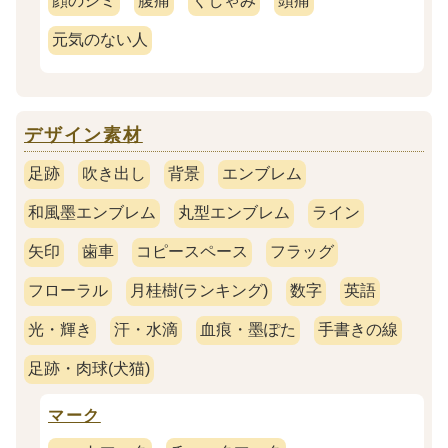
顔のシミ
腹痛
くしゃみ
頭痛
元気のない人
デザイン素材
足跡
吹き出し
背景
エンブレム
和風墨エンブレム
丸型エンブレム
ライン
矢印
歯車
コピースペース
フラッグ
フローラル
月桂樹(ランキング)
数字
英語
光・輝き
汗・水滴
血痕・墨ぽた
手書きの線
足跡・肉球(犬猫)
マーク