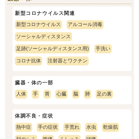
新型コロナウイルス関連
新型コロナウイルス
アルコール消毒
ソーシャルディスタンス
足跡(ソーシャルディスタンス用)
手洗い
コロナ抗体
注射器とワクチン
臓器・体の一部
人体
手
胃
心臓
脳
肺
足の裏
体調不良・症状
熱中症
手の症状
手荒れ
水虫
乾燥肌