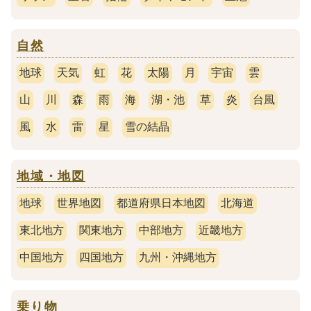
自然
地球
天気
虹
花
太陽
月
宇宙
雲
山
川
森
雨
海
湖・池
草
炎
台風
風
水
雷
星
雪の結晶
地域・地図
地球
世界地図
都道府県日本地図
北海道
東北地方
関東地方
中部地方
近畿地方
中国地方
四国地方
九州・沖縄地方
乗り物