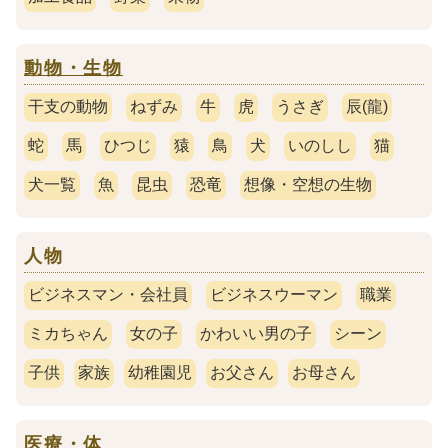
動物・生物
干支の動物
ねずみ
牛
虎
うさぎ
辰(龍)
蛇
馬
ひつじ
猿
鳥
犬
いのしし
猫
犬一覧
魚
昆虫
恐竜
想像・空想の生物
人物
ビジネスマン・会社員
ビジネスウーマン
職業
ミカちゃん
女の子
かわいい男の子
シーン
子供
家族
幼稚園児
お父さん
お母さん
医療・体