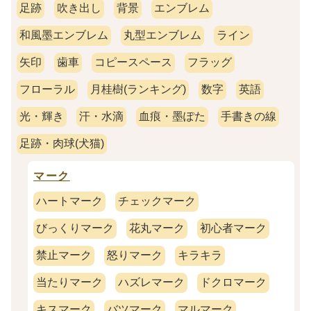
足跡
吹き出し
背景
エンブレム
和風墨エンブレム
丸型エンブレム
ライン
矢印
歯車
コピースペース
フラッグ
フローラル
月桂樹(ランキング)
数字
英語
光・輝き
汗・水滴
血痕・墨ぽた
手書きの線
足跡・肉球(犬猫)
マーク
ハートマーク
チェックマーク
びっくりマーク
花丸マーク
初心者マーク
禁止マーク
怒りマーク
キラキラ
当たりマーク
ハズレマーク
ドクロマーク
キスマーク
バツマーク
マルマーク