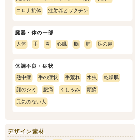
コロナ抗体
注射器とワクチン
臓器・体の一部
人体
手
胃
心臓
脳
肺
足の裏
体調不良・症状
熱中症
手の症状
手荒れ
水虫
乾燥肌
顔のシミ
腹痛
くしゃみ
頭痛
元気のない人
デザイン素材