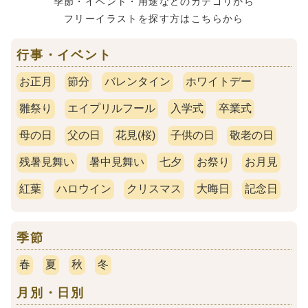
季節・イベント・用途などのカテゴリから
フリーイラストを探す方はこちらから
行事・イベント
お正月
節分
バレンタイン
ホワイトデー
雛祭り
エイプリルフール
入学式
卒業式
母の日
父の日
花見(桜)
子供の日
敬老の日
残暑見舞い
暑中見舞い
七夕
お祭り
お月見
紅葉
ハロウイン
クリスマス
大晦日
記念日
季節
春
夏
秋
冬
月別・日別