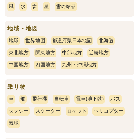
風
水
雷
星
雪の結晶
地域・地図
地球
世界地図
都道府県日本地図
北海道
東北地方
関東地方
中部地方
近畿地方
中国地方
四国地方
九州・沖縄地方
乗り物
車
船
飛行機
自転車
電車(地下鉄)
バス
タクシー
スクーター
ロケット
ヘリコプター
気球