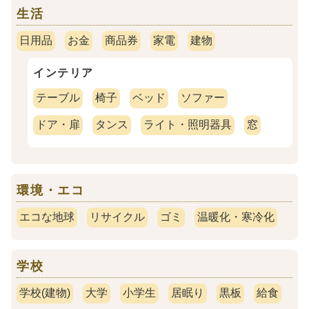
生活
日用品
お金
商品券
家電
建物
インテリア
テーブル
椅子
ベッド
ソファー
ドア・扉
タンス
ライト・照明器具
窓
環境・エコ
エコな地球
リサイクル
ゴミ
温暖化・寒冷化
学校
学校(建物)
大学
小学生
居眠り
黒板
給食