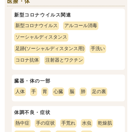
医療・体
新型コロナウイルス関連
新型コロナウイルス
アルコール消毒
ソーシャルディスタンス
足跡(ソーシャルディスタンス用)
手洗い
コロナ抗体
注射器とワクチン
臓器・体の一部
人体
手
胃
心臓
脳
肺
足の裏
体調不良・症状
熱中症
手の症状
手荒れ
水虫
乾燥肌