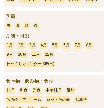
季節
春
夏
秋
冬
月別・日別
1月
2月
3月
4月
5月
6月
7月
8月
9月
10月
11月
12月
日めくりカレンダー(365日)
食べ物・飲み物・食材
料理
和食
洋食
中華料理
麺類
飲み物・アルコール
食材・その他
お菓子