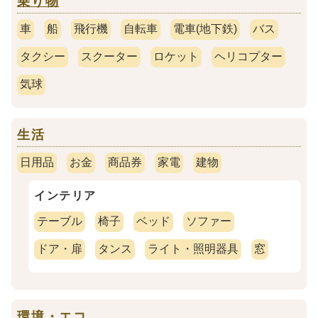
乗り物
車
船
飛行機
自転車
電車(地下鉄)
バス
タクシー
スクーター
ロケット
ヘリコプター
気球
生活
日用品
お金
商品券
家電
建物
インテリア
テーブル
椅子
ベッド
ソファー
ドア・扉
タンス
ライト・照明器具
窓
環境・エコ