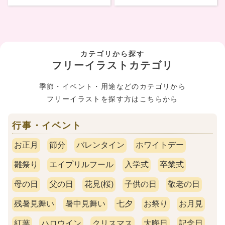
カテゴリから探す
フリーイラストカテゴリ
季節・イベント・用途などのカテゴリから
フリーイラストを探す方はこちらから
行事・イベント
お正月
節分
バレンタイン
ホワイトデー
雛祭り
エイプリルフール
入学式
卒業式
母の日
父の日
花見(桜)
子供の日
敬老の日
残暑見舞い
暑中見舞い
七夕
お祭り
お月見
紅葉
ハロウイン
クリスマス
大晦日
記念日