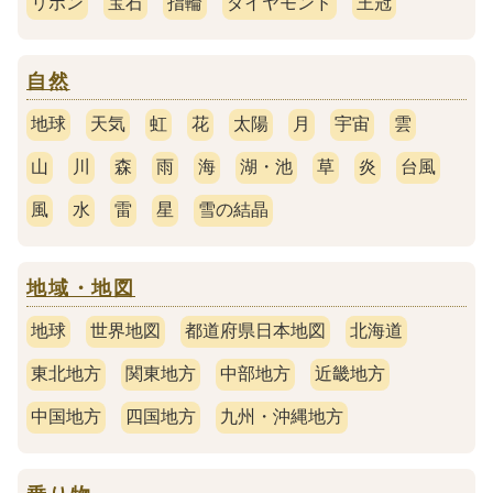
リボン
宝石
指輪
ダイヤモンド
王冠
自然
地球
天気
虹
花
太陽
月
宇宙
雲
山
川
森
雨
海
湖・池
草
炎
台風
風
水
雷
星
雪の結晶
地域・地図
地球
世界地図
都道府県日本地図
北海道
東北地方
関東地方
中部地方
近畿地方
中国地方
四国地方
九州・沖縄地方