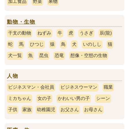
加工食品
野菜
果物
動物・生物
干支の動物
ねずみ
牛
虎
うさぎ
辰(龍)
蛇
馬
ひつじ
猿
鳥
犬
いのしし
猫
犬一覧
魚
昆虫
恐竜
想像・空想の生物
人物
ビジネスマン・会社員
ビジネスウーマン
職業
ミカちゃん
女の子
かわいい男の子
シーン
子供
家族
幼稚園児
お父さん
お母さん