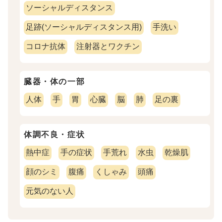
ソーシャルディスタンス
足跡(ソーシャルディスタンス用)
手洗い
コロナ抗体
注射器とワクチン
臓器・体の一部
人体
手
胃
心臓
脳
肺
足の裏
体調不良・症状
熱中症
手の症状
手荒れ
水虫
乾燥肌
顔のシミ
腹痛
くしゃみ
頭痛
元気のない人