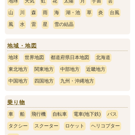
地球
天気
虹
花
太陽
月
宇宙
雲
山
川
森
雨
海
湖・池
草
炎
台風
風
水
雷
星
雪の結晶
地域・地図
地球
世界地図
都道府県日本地図
北海道
東北地方
関東地方
中部地方
近畿地方
中国地方
四国地方
九州・沖縄地方
乗り物
車
船
飛行機
自転車
電車(地下鉄)
バス
タクシー
スクーター
ロケット
ヘリコプター