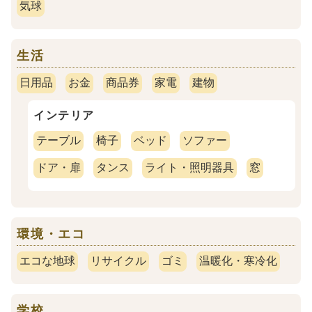
気球
生活
日用品
お金
商品券
家電
建物
インテリア
テーブル
椅子
ベッド
ソファー
ドア・扉
タンス
ライト・照明器具
窓
環境・エコ
エコな地球
リサイクル
ゴミ
温暖化・寒冷化
学校