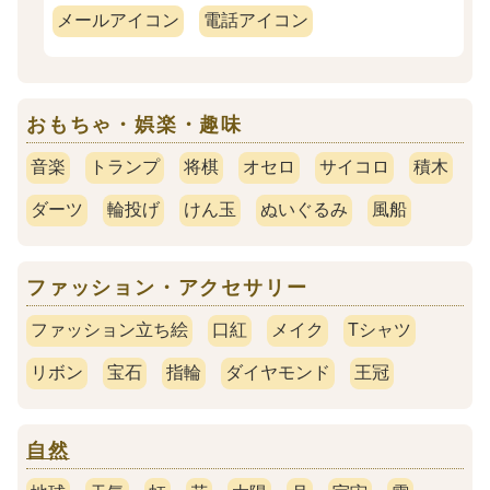
メールアイコン
電話アイコン
おもちゃ・娯楽・趣味
音楽
トランプ
将棋
オセロ
サイコロ
積木
ダーツ
輪投げ
けん玉
ぬいぐるみ
風船
ファッション・アクセサリー
ファッション立ち絵
口紅
メイク
Tシャツ
リボン
宝石
指輪
ダイヤモンド
王冠
自然