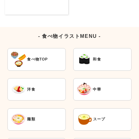
- 食べ物イラストMENU -
食べ物TOP
和食
洋食
中華
麺類
スープ