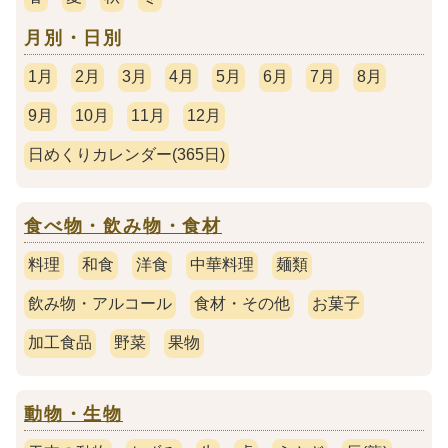
月別・日別
1月
2月
3月
4月
5月
6月
7月
8月
9月
10月
11月
12月
日めくりカレンダー(365日)
食べ物・飲み物・食材
料理
和食
洋食
中華料理
麺類
飲み物・アルコール
食材・その他
お菓子
加工食品
野菜
果物
動物・生物