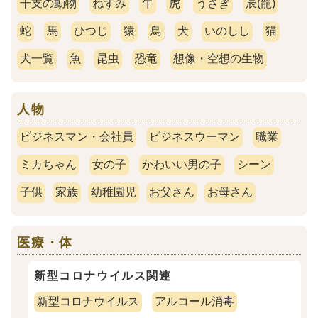
干支の動物
ねずみ
牛
虎
うさぎ
辰(龍)
蛇
馬
ひつじ
猿
鳥
犬
いのしし
猫
犬一覧
魚
昆虫
恐竜
想像・空想の生物
人物
ビジネスマン・会社員
ビジネスウーマン
職業
ミカちゃん
女の子
かわいい男の子
シーン
子供
家族
幼稚園児
お父さん
お母さん
医療・体
新型コロナウイルス関連
新型コロナウイルス
アルコール消毒