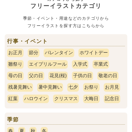
フリーイラストカテゴリ
季節・イベント・用途などのカテゴリから
フリーイラストを探す方はこちらから
行事・イベント
お正月
節分
バレンタイン
ホワイトデー
雛祭り
エイプリルフール
入学式
卒業式
母の日
父の日
花見(桜)
子供の日
敬老の日
残暑見舞い
暑中見舞い
七夕
お祭り
お月見
紅葉
ハロウイン
クリスマス
大晦日
記念日
季節
春
夏
秋
冬