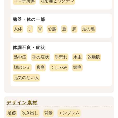
コロナ抗体
注射器とワクチン
臓器・体の一部
人体
手
胃
心臓
脳
肺
足の裏
体調不良・症状
熱中症
手の症状
手荒れ
水虫
乾燥肌
顔のシミ
腹痛
くしゃみ
頭痛
元気のない人
デザイン素材
足跡
吹き出し
背景
エンブレム