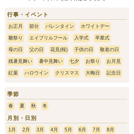
行事・イベント
お正月
節分
バレンタイン
ホワイトデー
雛祭り
エイプリルフール
入学式
卒業式
母の日
父の日
花見(桜)
子供の日
敬老の日
残暑見舞い
暑中見舞い
七夕
お祭り
お月見
紅葉
ハロウイン
クリスマス
大晦日
記念日
季節
春
夏
秋
冬
月別・日別
1月
2月
3月
4月
5月
6月
7月
8月