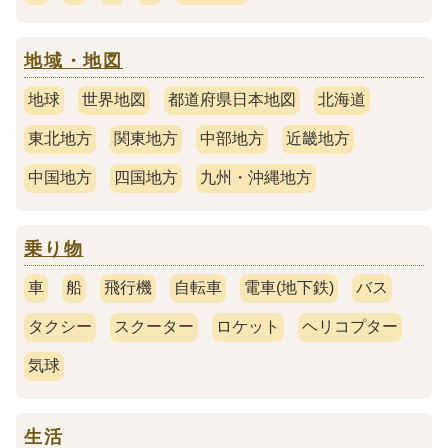
地域・地図
地球
世界地図
都道府県日本地図
北海道
東北地方
関東地方
中部地方
近畿地方
中国地方
四国地方
九州・沖縄地方
乗り物
車
船
飛行機
自転車
電車(地下鉄)
バス
タクシー
スクーター
ロケット
ヘリコプター
気球
生活