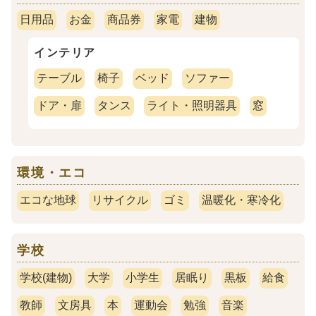
日用品
お金
商品券
家電
建物
インテリア
テーブル
椅子
ベッド
ソファー
ドア・扉
タンス
ライト・照明器具
窓
環境・エコ
エコな地球
リサイクル
ゴミ
温暖化・寒冷化
学校
学校(建物)
大学
小学生
居眠り
黒板
給食
教師
文房具
本
運動会
勉強
音楽