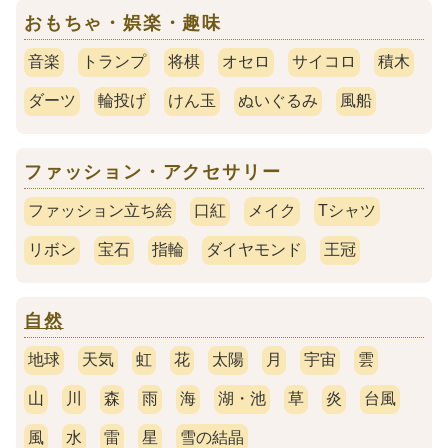
おもちゃ・娯楽・趣味
音楽
トランプ
将棋
オセロ
サイコロ
積木
ダーツ
輪投げ
けん玉
ぬいぐるみ
風船
ファッション・アクセサリー
ファッション立ち絵
口紅
メイク
Tシャツ
リボン
宝石
指輪
ダイヤモンド
王冠
自然
地球
天気
虹
花
太陽
月
宇宙
雲
山
川
森
雨
海
湖・池
草
炎
台風
風
水
雷
星
雪の結晶