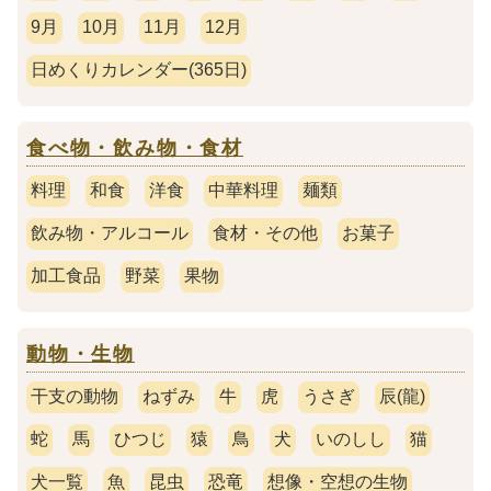
9月
10月
11月
12月
日めくりカレンダー(365日)
食べ物・飲み物・食材
料理
和食
洋食
中華料理
麺類
飲み物・アルコール
食材・その他
お菓子
加工食品
野菜
果物
動物・生物
干支の動物
ねずみ
牛
虎
うさぎ
辰(龍)
蛇
馬
ひつじ
猿
鳥
犬
いのしし
猫
犬一覧
魚
昆虫
恐竜
想像・空想の生物