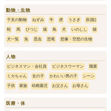
動物・生物
干支の動物
ねずみ
牛
虎
うさぎ
辰(龍)
蛇
馬
ひつじ
猿
鳥
犬
いのしし
猫
犬一覧
魚
昆虫
恐竜
想像・空想の生物
人物
ビジネスマン・会社員
ビジネスウーマン
職業
ミカちゃん
女の子
かわいい男の子
シーン
子供
家族
幼稚園児
お父さん
お母さん
医療・体