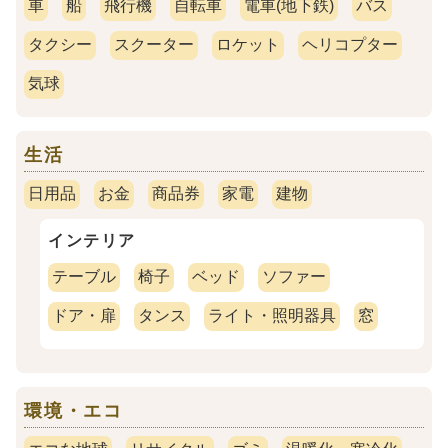
車
船
飛行機
自転車
電車(地下鉄)
バス
タクシー
スクーター
ロケット
ヘリコプター
気球
生活
日用品
お金
商品券
家電
建物
インテリア
テーブル
椅子
ベッド
ソファー
ドア・扉
タンス
ライト・照明器具
窓
環境・エコ