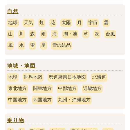
自然
地球
天気
虹
花
太陽
月
宇宙
雲
山
川
森
雨
海
湖・池
草
炎
台風
風
水
雷
星
雪の結晶
地域・地図
地球
世界地図
都道府県日本地図
北海道
東北地方
関東地方
中部地方
近畿地方
中国地方
四国地方
九州・沖縄地方
乗り物