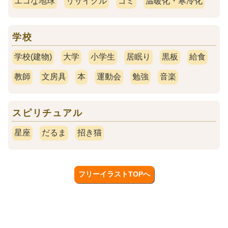
エコな地球
リサイクル
ゴミ
温暖化・寒冷化
学校
学校(建物)
大学
小学生
居眠り
黒板
給食
教師
文房具
本
運動会
勉強
音楽
スピリチュアル
星座
だるま
招き猫
フリーイラストTOPへ