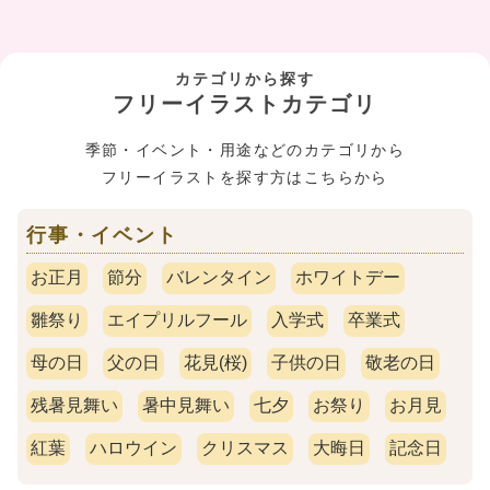
カテゴリから探す
フリーイラストカテゴリ
季節・イベント・用途などのカテゴリから
フリーイラストを探す方はこちらから
行事・イベント
お正月
節分
バレンタイン
ホワイトデー
雛祭り
エイプリルフール
入学式
卒業式
母の日
父の日
花見(桜)
子供の日
敬老の日
残暑見舞い
暑中見舞い
七夕
お祭り
お月見
紅葉
ハロウイン
クリスマス
大晦日
記念日