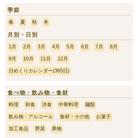
季節
春
夏
秋
冬
月別・日別
1月
2月
3月
4月
5月
6月
7月
8月
9月
10月
11月
12月
日めくりカレンダー(365日)
食べ物・飲み物・食材
料理
和食
洋食
中華料理
麺類
飲み物・アルコール
食材・その他
お菓子
加工食品
野菜
果物