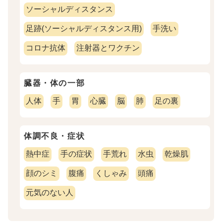
ソーシャルディスタンス
足跡(ソーシャルディスタンス用)
手洗い
コロナ抗体
注射器とワクチン
臓器・体の一部
人体
手
胃
心臓
脳
肺
足の裏
体調不良・症状
熱中症
手の症状
手荒れ
水虫
乾燥肌
顔のシミ
腹痛
くしゃみ
頭痛
元気のない人