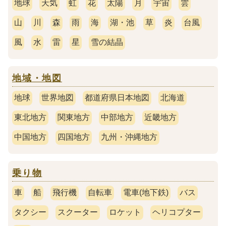
地球
天気
虹
花
太陽
月
宇宙
雲
山
川
森
雨
海
湖・池
草
炎
台風
風
水
雷
星
雪の結晶
地域・地図
地球
世界地図
都道府県日本地図
北海道
東北地方
関東地方
中部地方
近畿地方
中国地方
四国地方
九州・沖縄地方
乗り物
車
船
飛行機
自転車
電車(地下鉄)
バス
タクシー
スクーター
ロケット
ヘリコプター