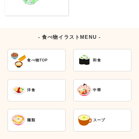
- 食べ物イラストMENU -
食べ物TOP
和食
洋食
中華
麺類
スープ