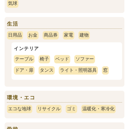
気球
生活
日用品
お金
商品券
家電
建物
インテリア
テーブル
椅子
ベッド
ソファー
ドア・扉
タンス
ライト・照明器具
窓
環境・エコ
エコな地球
リサイクル
ゴミ
温暖化・寒冷化