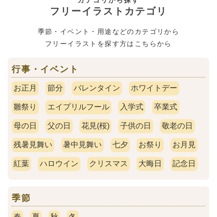
フリーイラストカテゴリ
季節・イベント・用途などのカテゴリから
フリーイラストを探す方はこちらから
行事・イベント
お正月
節分
バレンタイン
ホワイトデー
雛祭り
エイプリルフール
入学式
卒業式
母の日
父の日
花見(桜)
子供の日
敬老の日
残暑見舞い
暑中見舞い
七夕
お祭り
お月見
紅葉
ハロウイン
クリスマス
大晦日
記念日
季節
春
夏
秋
冬