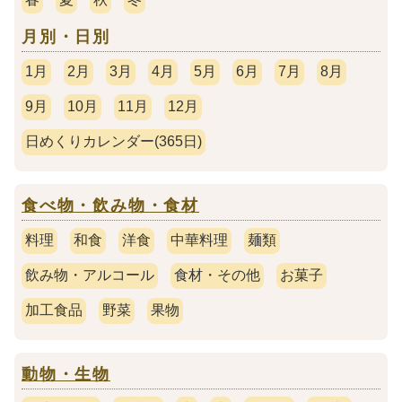
月別・日別
1月
2月
3月
4月
5月
6月
7月
8月
9月
10月
11月
12月
日めくりカレンダー(365日)
食べ物・飲み物・食材
料理
和食
洋食
中華料理
麺類
飲み物・アルコール
食材・その他
お菓子
加工食品
野菜
果物
動物・生物