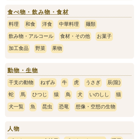
食べ物・飲み物・食材
料理
和食
洋食
中華料理
麺類
飲み物・アルコール
食材・その他
お菓子
加工食品
野菜
果物
動物・生物
干支の動物
ねずみ
牛
虎
うさぎ
辰(龍)
蛇
馬
ひつじ
猿
鳥
犬
いのしし
猫
犬一覧
魚
昆虫
恐竜
想像・空想の生物
人物