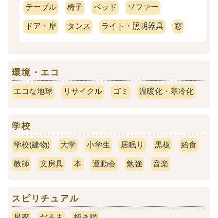
テーブル
椅子
ベッド
ソファー
ドア・扉
タンス
ライト・照明器具
窓
環境・エコ
エコな地球
リサイクル
ゴミ
温暖化・寒冷化
学校
学校(建物)
大学
小学生
居眠り
黒板
給食
教師
文房具
本
運動会
勉強
音楽
スピリチュアル
星座
だるま
招き猫