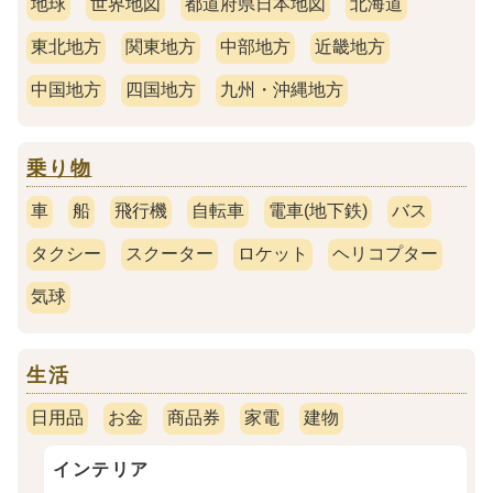
地球
世界地図
都道府県日本地図
北海道
東北地方
関東地方
中部地方
近畿地方
中国地方
四国地方
九州・沖縄地方
乗り物
車
船
飛行機
自転車
電車(地下鉄)
バス
タクシー
スクーター
ロケット
ヘリコプター
気球
生活
日用品
お金
商品券
家電
建物
インテリア