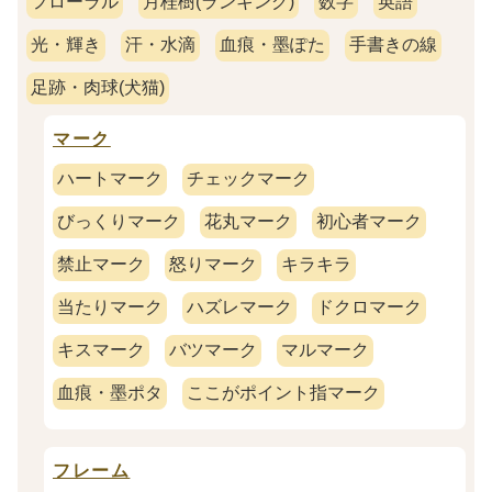
フローラル
月桂樹(ランキング)
数字
英語
光・輝き
汗・水滴
血痕・墨ぽた
手書きの線
足跡・肉球(犬猫)
マーク
ハートマーク
チェックマーク
びっくりマーク
花丸マーク
初心者マーク
禁止マーク
怒りマーク
キラキラ
当たりマーク
ハズレマーク
ドクロマーク
キスマーク
バツマーク
マルマーク
血痕・墨ポタ
ここがポイント指マーク
フレーム