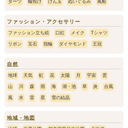
ダーツ
輪投げ
けん玉
ぬいぐるみ
風船
ファッション・アクセサリー
ファッション立ち絵
口紅
メイク
Tシャツ
リボン
宝石
指輪
ダイヤモンド
王冠
自然
地球
天気
虹
花
太陽
月
宇宙
雲
山
川
森
雨
海
湖・池
草
炎
台風
風
水
雷
星
雪の結晶
地域・地図